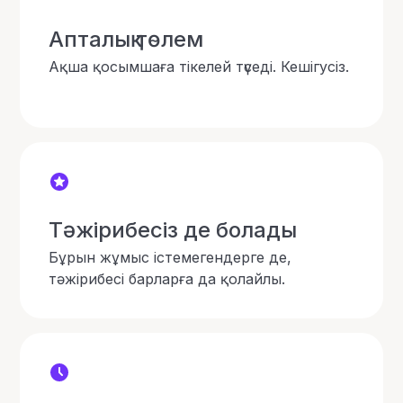
Апталық төлем
Ақша қосымшаға тікелей түседі. Кешігусіз.
Тәжірибесіз де болады
Бұрын жұмыс істемегендерге де,
тәжірибесі барларға да қолайлы.