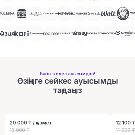
Бүгін жедел ауысымдар!
Өзіңізге сәйкес ауысымды
таңдаңыз
20 000 ₸ / қызмет
12 100 ₸
13 000 ₸
11 000 ₸