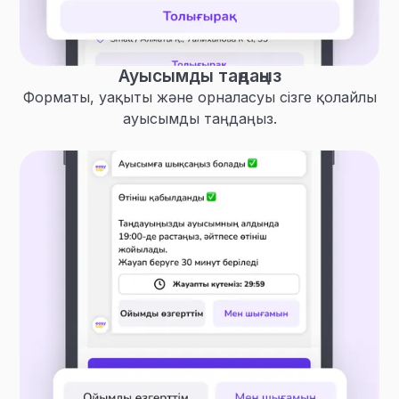
Ауысымды таңдаңыз
Форматы, уақыты және орналасуы сізге қолайлы
ауысымды таңдаңыз.