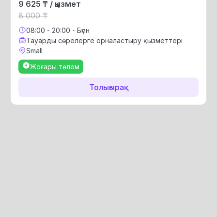
9 625 ₸ / қызмет
8 000 ₸
08:00 - 20:00・Бүгін
Тауарды сөрелерге орналастыру қызметтері
Small
Жоғары төлем
Толығырақ