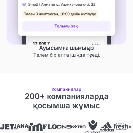
Ауысымға шығыңыз
Төлем бір апта ішінде түседі.
Компаниялар
200+ компанияларда
қосымша жұмыс