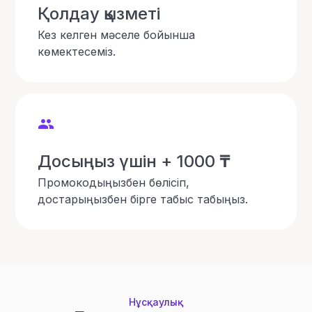
Қолдау қызметі
Кез келген мәселе бойынша
көмектесеміз.
Досыңыз үшін + 1000
₸
Промокодыңызбен бөлісіп,
достарыңызбен бірге табыс табыңыз.
Нұсқаулық