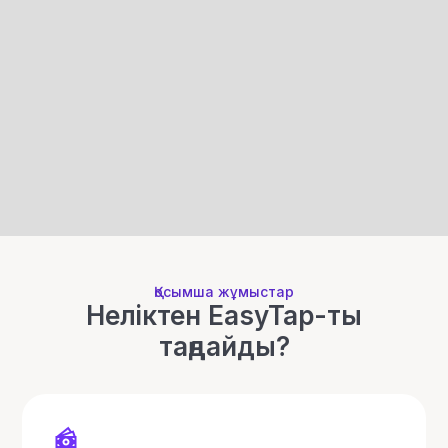
Қосымша жұмыстар
Неліктен EasyTap-ты
таңдайды?