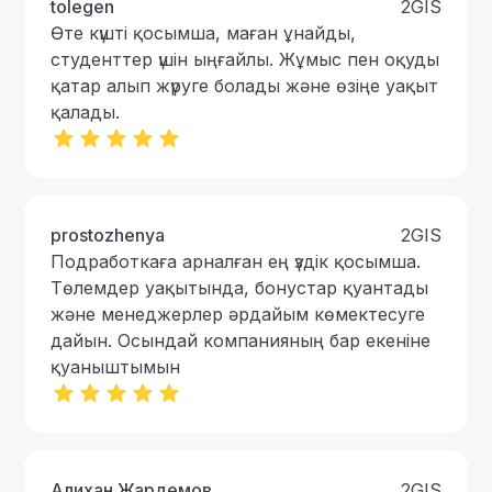
tolegen
2GIS
Өте күшті қосымша, маған ұнайды,
студенттер үшін ыңғайлы. Жұмыс пен оқуды
қатар алып жүруге болады және өзіңе уақыт
қалады.
prostozhenya
2GIS
Подработкаға арналған ең үздік қосымша.
Төлемдер уақытында, бонустар қуантады
және менеджерлер әрдайым көмектесуге
дайын. Осындай компанияның бар екеніне
қуаныштымын
Алихан Жардемов
2GIS