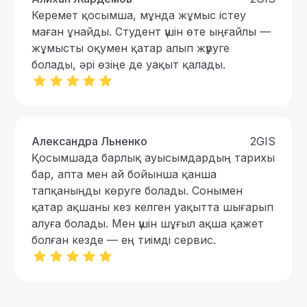
Керемет қосымша, мұнда жұмыс істеу
маған ұнайды. Студент үшін өте ыңғайлы —
жұмысты оқумен қатар алып жүруге
болады, әрі өзіңе де уақыт қалады.
Александра Льненко
2GIS
Қосымшада барлық ауысымдардың тарихы
бар, апта мен ай бойынша қанша
тапқаныңды көруге болады. Сонымен
қатар ақшаны кез келген уақытта шығарып
алуға болады. Мен үшін шұғыл ақша қажет
болған кезде — ең тиімді сервис.