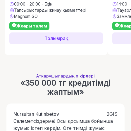
09:00 - 20:00・Бүгін
14:00 -
Тапсырыстарды жинау қызметтері
Тауарл
Magnum GO
Заммл
Жоғары төлем
Жоға
Толығырақ
Аткарушылардың пікірлері
«350 000 тг кредитімді
жаптым»
Nursultan Kutinbetov
2GIS
Сәлеметсіздерме! Осы қосымша бойынша
жұмыс істеп көрдім. Өте тиімді жұмыс