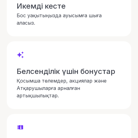
Икемді кесте
Бос уақытыңызда ауысымға шыға
аласыз.
Белсенділік үшін бонустар
Қосымша төлемдер, акциялар және
Атқарушыларға арналған
артықшылықтар.