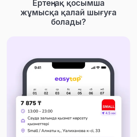
Ертең-ақ қосымша
жұмысқа қалай шығуға
болады?