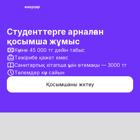
Студенттерге арналған
қосымша жұмыс
Күніне 45 000 тг дейін табыс
Тәжірибе қажет емес
Санитарлық кітапша үшін өтемақы — 3000 тг
Төлемдер күн сайын
Қосымшаны жүктеу