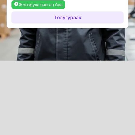
Жогорулатылган баа
Толугураак