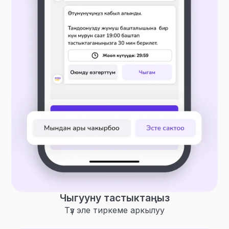
Чыгууну тастыктаңыз
Түз эле тиркеме аркылуу