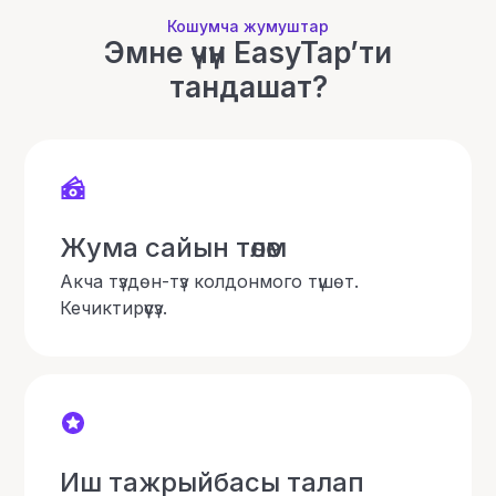
Кошумча жумуштар
Эмне үчүн EasyTap’ти
тандашат?
Жума сайын төлөм
Акча түздөн-түз колдонмого түшөт.
Кечиктирүүсүз.
Иш тажрыйбасы талап