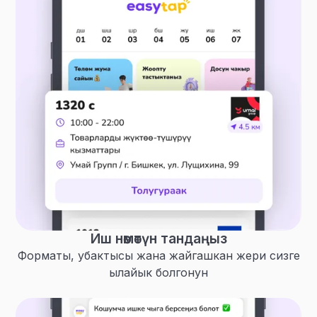
Иш нөөмөтүн тандаңыз
Форматы, убактысы жана жайгашкан жери сизге
ылайык болгонун