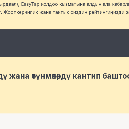
н кырдаал), EasyTap колдоо кызматына алдын ала кабарл
т. Жоопкерчилик жана тактык сиздин рейтингиңизди ж
рдү жана өтүнмөлөрдү кантип башто