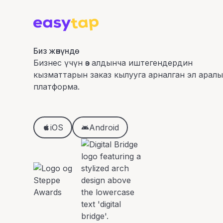
Биз жөнүндө
Бизнес үчүн өз алдынча иштегендердин
кызматтарын заказ кылууга арналган эл арал
платформа.
iOS
Android