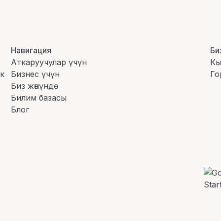
Навигация
Би
Аткаруучулар үчүн
Кы
ык
Бизнес үчүн
Го
Биз жөнүндө
Билим базасы
Блог