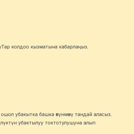
yTap колдоо кызматына кабарлаңыз.
ошол убакытка башка өтүнмөнү тандай аласыз.
үүлүктүн убактылуу токтотулушуна алып