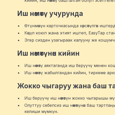
кийин, иш нөөмөтү башталган болуп эсептелет
Иш нөөмөтү учурунда
Өтүнмөнүн карточкасында көрсөтүлгөн иштер
Көңүл коюп жана этият иштеп, EasyTap ст
Эгер сизден узагыраак калууну же кошумч
Иш нөөмөтүнөн кийин
Иш нөөмөтү аяктаганда иш берүүчү менен ко
Иш нөөмөтү жабылгандан кийин, тиркеме арк
Жокко чыгаруу жана баш т
Иш берүүчү иш нөөмөтүн жокко чыгарышы мү
Олуттуу себепсиз иш нөөмөтүнөн баш тартп
келиши мүмкүн.