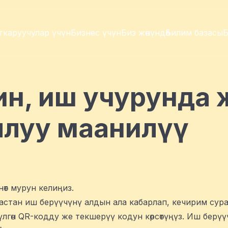
ткаруучулар үчүн
Бизнес үчүн
Биз жөнүндө
Билим базасы
Б
ейин, иш учурунда
ылуу маанилүү
нөт мурун келиңиз.
астан иш берүүчүнү алдын ала кабарлап, кечирим сура
өтүлгөн QR-кодду же текшерүү кодун көрсөтүңүз. Иш бер