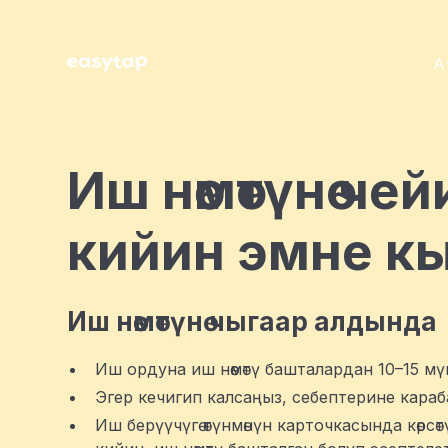
А
Иш нөөмөтүнө ч
кийин эмне к
Иш нөөмөтүнө чыгаар алдында
Иш ордуна иш нөөмөтү башталардан 10–15 мү
Эгер кечигип калсаңыз, себептерине караб
Иш берүүчүгө өтүнмөнүн карточкасында көрс