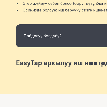
Эгер жүйөлүү себеп болсо (оору, күтүлбөгө
Эсиңизде болсун: иш берүүчү сизге ишене
Пайдалуу болдубу?
EasyTap аркылуу иш нөөмөттө