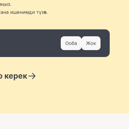
аңыз.
ана ишенимди түзөт.
Ооба
Жок
о керек