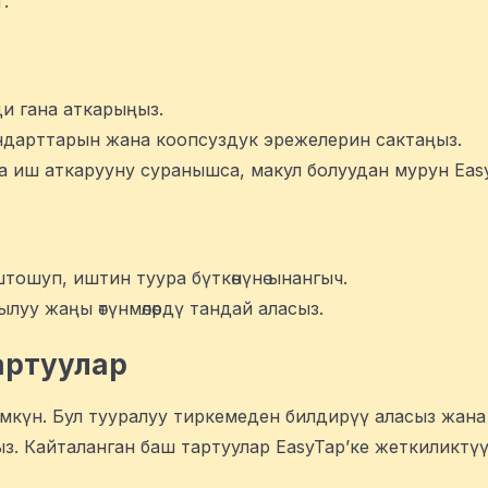
.
ди гана аткарыңыз.
андарттарын жана коопсуздук эрежелерин сактаңыз.
а иш аткарууну суранышса, макул болуудан мурун Eas
штошуп, иштин туура бүткөнүнө ынангыч.
ылуу жаңы өтүнмөлөрдү тандай аласыз.
артуулар
мкүн. Бул тууралуу тиркемеден билдирүү аласыз жана 
аңыз. Кайталанган баш тартуулар EasyTap’ке жеткиликт