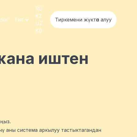
RU
KZ
лог
Тил
Тиркемени жүктөп алуу
UZ
KG
 жана иштен
ңыз.
үүчү аны система аркылуу тастыктагандан