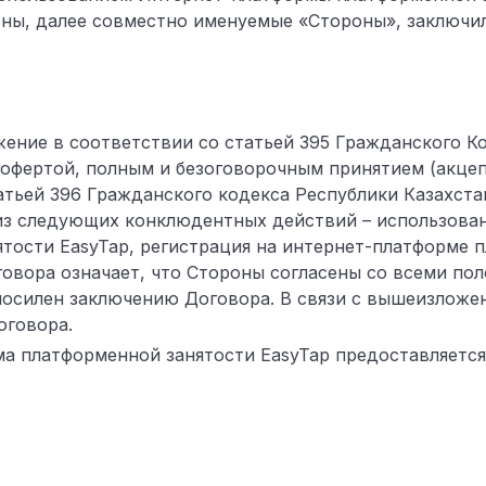
оны, далее совместно именуемые «Стороны», заключи
ние в соответствии со статьей 395 Гражданского Ко
 офертой, полным и безоговорочным принятием (акцеп
атьей 396 Гражданского кодекса Республики Казахста
из следующих конклюдентных действий – использова
тости EasyTap, регистрация на интернет-платформе 
говора означает, что Стороны согласены со всеми по
носилен заключению Договора. В связи с вышеизложе
оговора.
 платформенной занятости EasyTap предоставляется 