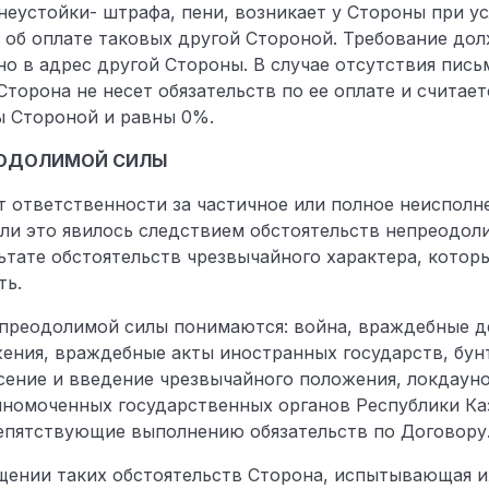
 неустойки- штрафа, пени, возникает у Стороны при 
об оплате таковых другой Стороной. Требование дол
о в адрес другой Стороны. В случае отсутствия пис
Сторона не несет обязательств по ее оплате и считает
ы Стороной и равны 0%.
ЕОДОЛИМОЙ СИЛЫ
от ответственности за частичное или полное неиспол
сли это явилось следствием обстоятельств непреодол
ьтате обстоятельств чрезвычайного характера, котор
ть.
епреодолимой силы понимаются: война, враждебные д
жения, враждебные акты иностранных государств, бун
сение и введение чрезвычайного положения, локдауно
лномоченных государственных органов Республики Ка
епятствующие выполнению обязательств по Договору
ащении таких обстоятельств Сторона, испытывающая и