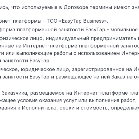
сь, что используемые в Договоре термины имеют зна
нет-платформы - ТОО «EasyTap Business».
форма платформенной занятости EasyTap - мобильное
 физическое лицо, индивидуальный предприниматель 
анные на Интернет-платформе платформенной занято
уги или выполняющие работы с использованием Инте
 занятости EasyTap.
ическое, юридическое лицо, зарегистрированное на 
занятости EasyTap и размещающее на ней Заказ на о
ие Заказчика, размещаемое на Интернет-платформе пл
жащее условия оказания услуг или выполнения работ, 
ования к Исполнителю, сроки и стоимость, определяе