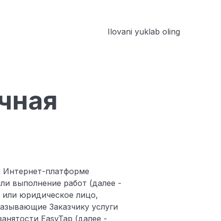
RU
KZ
bazasi
Blog
Til
Ilovani yuklab oling
UZ
KG
ичная
на Интернет-платформе
ли выполнение работ (далее -
ь или юридическое лицо,
казывающие Заказчику услуги
нятости EasyTap (далее -