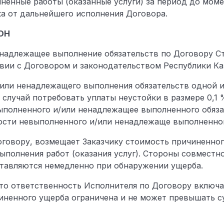
ненные работы (оказанные услуги) за период до мом
ка от дальнейшего исполнения Договора.
ОН
ненадлежащее выполнение обязательств по Договору С
вии с Договором и законодательством Республики Ка
и/или ненадлежащего выполнения обязательств одной 
 случай потребовать уплаты неустойки в размере 0,1 
ыполненного и/или ненадлежащее выполненного обязат
ости невыполненного и/или ненадлежаще выполненног
Договору, возмещает Заказчику стоимость причиненно
ыполнения работ (оказания услуг). Стороны совместн
ставляются немедленно при обнаружении ущерба.
что ответственность Исполнителя по Договору включая
ненного ущерба ограничена и не может превышать сумм