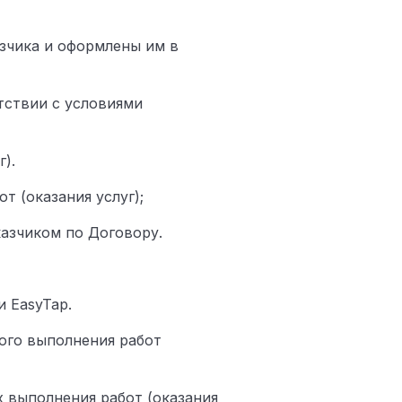
азчика и оформлены им в
етствии с условиями
).
т (оказания услуг);
казчиком по Договору.
 EasyTap.
ного выполнения работ
 выполнения работ (оказания