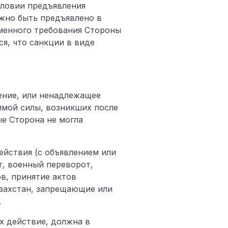
условии предъявления
жно быть предъявлено в
ьменного требования Стороны
ся, что санкции в виде
нение, или ненадлежащее
имой силы, возникших после
ые Сторона не могла
ействия (с объявлением или
т, военный переворот,
в, принятие актов
захстан, запрещающие или
.
х действие, должна в