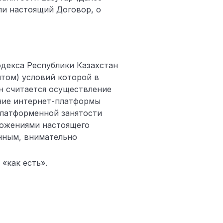
ли настоящий Договор, о
декса Республики Казахстан
том) условий которой в
н считается осуществление
ние интернет-платформы
платформенной занятости
ложениями настоящего
нным, внимательно
«как есть».