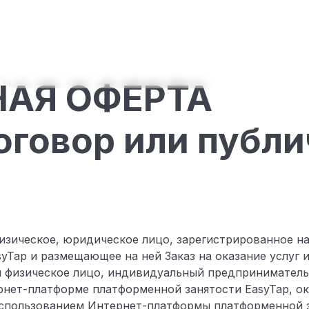
Ijro etuvchilar uchun
Biznes uchun
Biz haqimizda
Bilimlar 
АЯ ОФЕРТА
оговор или публ
физическое, юридическое лицо, зарегистрированное 
yTap и размещающее на ней Заказ на оказание услуг и
 и физическое лицо, индивидуальный предпринимател
рнет-платформе платформенной занятости EasyTap, о
спользованием Интернет-платформы платформенной за