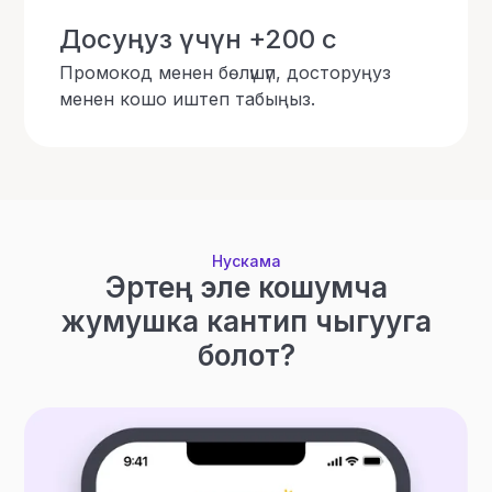
Досуңуз үчүн +200 с
Промокод менен бөлүшүп, досторуңуз
менен кошо иштеп табыңыз.
Нускама
Эртең эле кошумча
жумушка кантип чыгууга
болот?