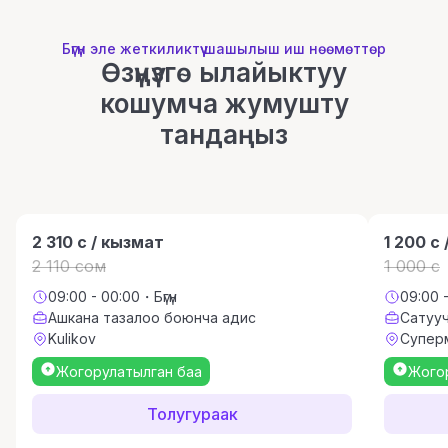
Бүгүн эле жеткиликтүү шашылыш иш нөөмөттөр
Өзүңүзгө ылайыктуу
кошумча жумушту
тандаңыз
2 310 с / кызмат
1 200 с
2 110 сом
1 000 c
09:00 - 00:00・Бүгүн
09:00 -
Ашкана тазалоо боюнча адис
Сатуу
Kulikov
Супер
Жогорулатылган баа
Жого
Толугураак