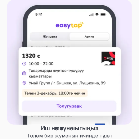
Иш нөөмөтүнө чыгыңыз
Төлөм бир жуманын ичинде түшөт