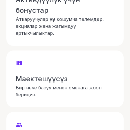
бонустар
Аткаруучулар үчүн кошумча төлөмдөр,
акциялар жана жагымдуу
артыкчылыктар.
Маектешүүсүз
Бир нече басуу менен сменага жооп
бериңиз.