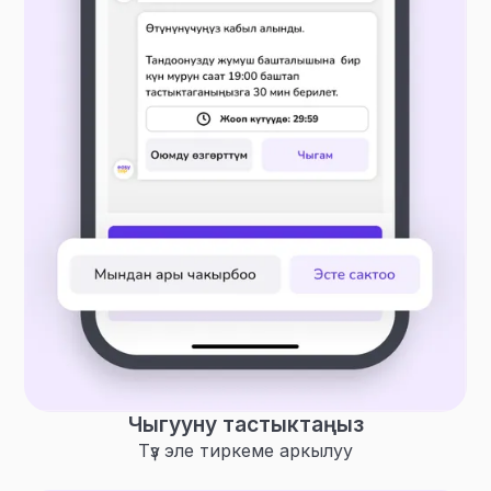
Чыгууну тастыктаңыз
Түз эле тиркеме аркылуу