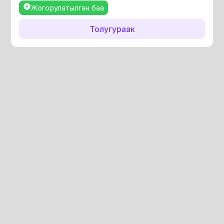
Жогорулатылган баа
Толугураак