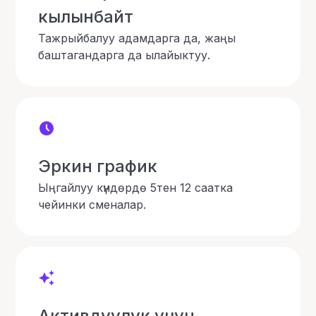
кылынбайт
Тажрыйбалуу адамдарга да, жаңы
баштагандарга да ылайыктуу.
Эркин график
Ыңгайлуу күндөрдө 5тен 12 саатка
чейинки сменалар.
Активдүүлүк үчүн