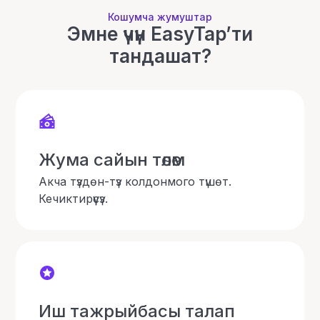
Кошумча жумуштар
Эмне үчүн EasyTap’ти
тандашат?
Жума сайын төлөм
Акча түздөн-түз колдонмого түшөт.
Кечиктирүүсүз.
Иш тажрыйбасы талап