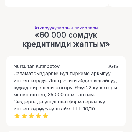
Аткаруучулардын пикирлери
«60 000 сомдук
кредитимди жаптым»
Nursultan Kutinbetov
2GIS
Саламатсыздарбы! Бул тиркеме аркылуу
иштеп көрдүм. Иш графиги абдан ыңгайлуу,
күнүмдүк кирешеси жогору. Өзүм 22 күн катары
менен иштеп, 35 000 сом таптым.
Сиздерге да ушул платформа аркылуу
иштеп көрүүнү сунуштайм. 👍🏻👏 10/10