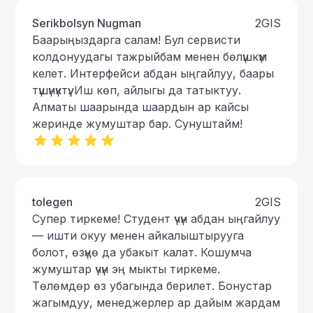
Serikbolsyn Nugman
2GIS
Баарыңыздарга салам! Бул сервисти
колдонуудагы тажрыйбам менен бөлүшкүм
келет. Интерфейси абдан ыңгайлуу, баары
түшүнүктүү. Иш көп, айлыгы да татыктуу.
Алматы шаарында шаардын ар кайсы
жеринде жумуштар бар. Сунуштайм!
tolegen
2GIS
Супер тиркеме! Студент үчүн абдан ыңгайлуу
— ишти окуу менен айкалыштырууга
болот, өзүңө да убакыт калат. Кошумча
жумуштар үчүн эң мыкты тиркеме.
Төлөмдөр өз убагында берилет. Бонустар
жагымдуу, менеджерлер ар дайым жардам