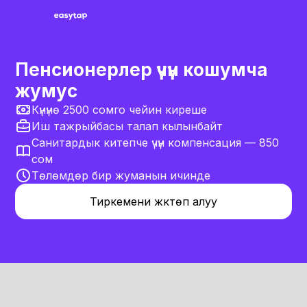
Пенсионерлер үчүн кошумча
жумус
Күнүнө 2500 сомго чейин киреше
Иш тажрыйбасы талап кылынбайт
Санитардык китепче үчүн компенсация — 850
сом
Төлөмдөр бир жуманын ичинде
Тиркемени жүктөп алуу