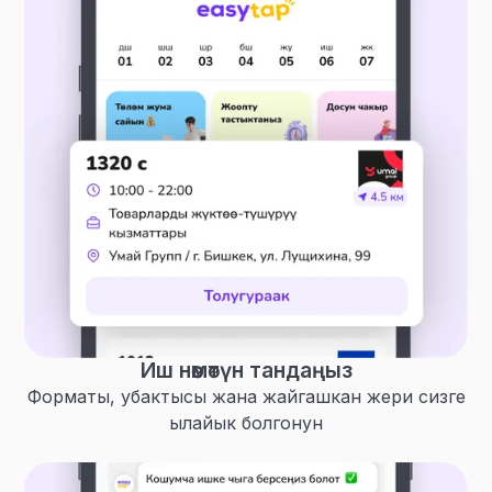
Иш нөөмөтүн тандаңыз
Форматы, убактысы жана жайгашкан жери сизге
ылайык болгонун