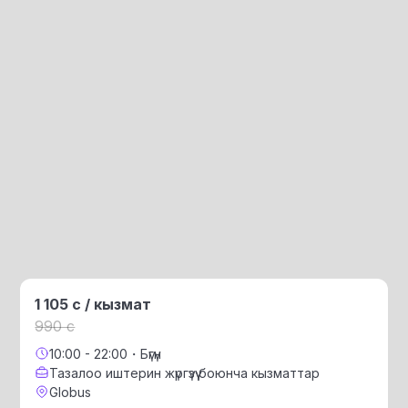
1 105 с / кызмат
990 с
10:00 - 22:00・Бүгүн
Тазалоо иштерин жүргүзүү боюнча кызматтар
Globus