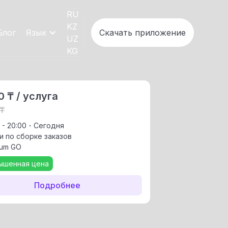
RU
KZ
Блог
Язык
Скачать приложение
UZ
KG
0 ₸ / услуга
 ₸
0 - 20:00・Сегодня
и по сборке заказов
um GO
ышенная цена
Подробнее