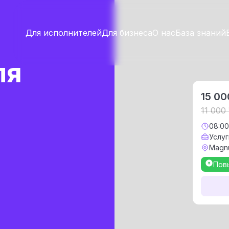
Для исполнителей
Для бизнеса
О нас
База знаний
ля
15 00
11 000
08:0
Услуг
Magn
Пов