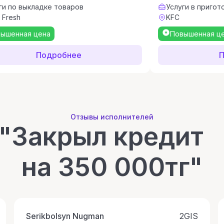
ги по выкладке товаров
Услуги в пригот
a Fresh
KFC
ышенная цена
Повышенная ц
Подробнее
П
Отзывы исполнителей
"Закрыл креди
на 350 000тг"
Serikbolsyn Nugman
2GIS