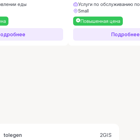
овлении еды
Услуги по обслуживанию п
Small
ена
Повышенная цена
одробнее
Подробнее
т
tolegen
2GIS