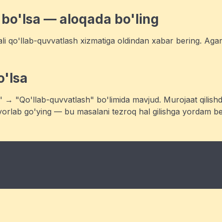
 bo'lsa — aloqada bo'ling
ali qo'llab-quvvatlash xizmatiga oldindan xabar bering. Aga
o'lsa
l" → "Qo'llab-quvvatlash" bo'limida mavjud. Murojaat qilis
ayyorlab go'ying — bu masalani tezroq hal gilishga yordam be