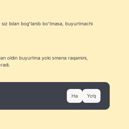
r siz bilan bog'lanib bo'lmasa, buyurtmachi
hdan oldin buyurtma yoki smena raqamini,
radi.
Ha
Yo‘q