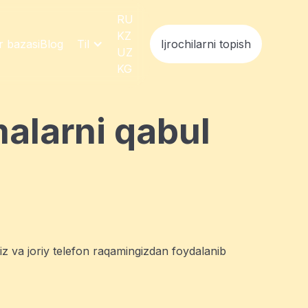
RU
KZ
ar bazasi
Blog
Til
Ijrochilarni topish
UZ
KG
alarni qabul
iz va joriy telefon raqamingizdan foydalanib