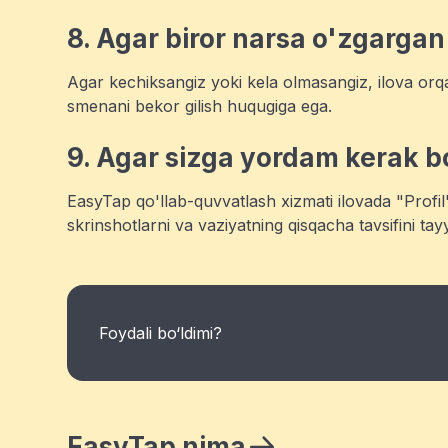
8. Agar biror narsa o'zgargan
Agar kechiksangiz yoki kela olmasangiz, ilova orq
smenani bekor gilish huqugiga ega.
9. Agar sizga yordam kerak b
EasyTap qo'llab-quvvatlash xizmati ilovada "Profi
skrinshotlarni va vaziyatning qisqacha tavsifini t
Foydali bo‘ldimi?
EasyTap nima