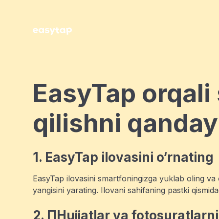
EasyTap orqali
qilishni qanda
1. EasyTap ilovasini o‘rnating
EasyTap ilovasini smartfoningizga yuklab oling va 
yangisini yarating. Ilovani sahifaning pastki qismid
2. ПHujjatlar va fotosuratlarn