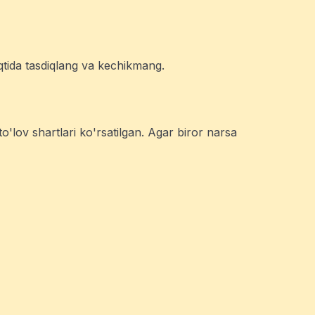
qtida tasdiqlang va kechikmang.
o'lov shartlari ko'rsatilgan. Agar biror narsa