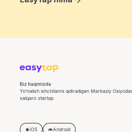
Biz haqimizda
Yo‘nalish ishchilarini qidiradigan Markaziy Osiyoda
xalqaro startap
iOS
Android