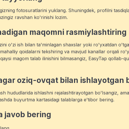
gizning fotosuratlarini yuklang. Shuningdek, profilni tasdiql
uzingiz ravshan ko'rinishi lozim.
inadigan maqomni rasmiylashtiring
'zini o'zi ish bilan ta'minlagan shaxslar yoki ro'yxatdan o't
ahalliy qoidalarni tekshiring va mavjud kanallar orqali ro'yx
 qaysi magom talab ilinishini bilmasangiz, EasyTap qollab-qu
(agar oziq-ovqat bilan ishlayotgan 
ash hududlarida ishlashni rejalashtirayotgan bo'Isangiz, ama
lashda buyurtma kartasidagi talablarga e'tibor bering.
a javob bering
lang.