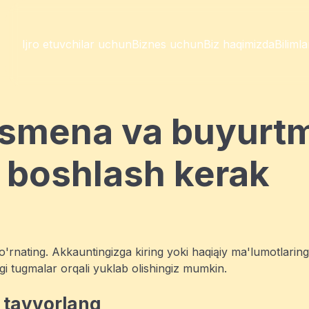
Ijro etuvchilar uchun
Biznes uchun
Biz haqimizda
Biliml
 smena va buyurtm
y boshlash kerak
o'rnating. Akkauntingizga kiring yoki haqiąiy ma'lumotlaring
agi tugmalar orqali yuklab olishingiz mumkin.
i tayyorlang