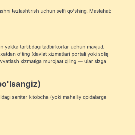
ashni tezlashtirish uchun selfi qo'shing. Maslahat:
gan yakka tartibdagi tadbirkorlar uchun mavjud.
atdan o'ting (davlat xizmatlari portali yoki solią
vvatlash xizmatiga murojaat qiling — ular sizga
bo'lsangiz)
ldagi sanitar kitobcha (yoki mahalliy qoidalarga