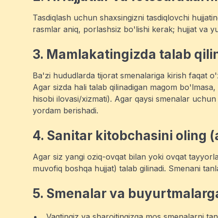
Tasdiqlash uchun shaxsingizni tasdiqlovchi hujjatin
rasmlar aniq, porlashsiz bo'lishi kerak; hujjat va y
3. Mamlakatingizda talab qil
Ba'zi hududlarda tijorat smenalariga kirish faqat o
Agar sizda hali talab qilinadigan magom bo'lmasa, m
hisobi ilovasi/xizmati). Agar qaysi smenalar uchun
yordam berishadi.
4. Sanitar kitobchasini oling 
Agar siz yangi oziq-ovqat bilan yoki ovqat tayyorl
muvofiq boshqa hujjat) talab gilinadi. Smenani tan
5. Smenalar va buyurtmalarg
Vaqtingiz va sharoitingizga mos smenalarni tan