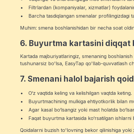
Filtrlardan (kompaniyalar, xizmatlar) foydalani
Barcha tasdiqlangan smenalar profilingizdagi ta
Muhim: smena boshlanishidan bir necha soat oldin 
6. Buyurtma kartasini diqqat 
Kartada majburiyatlaringiz, smenaning boshlanish va
tushunarsiz bo'lsa, EasyTap qo'llab-quvvatlash chat
7. Smenani halol bajarish qoid
O‘z vaqtida keling va kelishilgan vaqtda keting.
Buyurtmachining mulkiga ehtiyotkorlik bilan m
Agar kasal bo‘lsangiz yoki mast holatda bo‘ls
Faqat buyurtma kartasida ko‘rsatilgan ishlarni 
Qoidalarni buzish to'lovning bekor qilinishiga yok