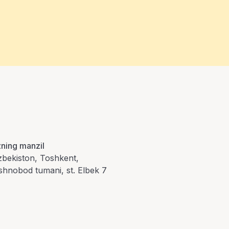
zning manzil
zbekiston, Toshkent,
shnobod tumani, st. Elbek 7