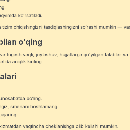
ng.
qvimda ko‘rsatiladi.
tizim chiqishingizni tasdiqlashingizni so‘rashi mumkin — va
bilan o'qing
 tugash vaqti, joylashuv, hujjatlarga qo'yilgan talablar va t
ida aniqlik kiriting.
alari
unosabatda bo‘ling.
angiz, smenani boshlamang.
bajaring.
i xizmatdan vaqtincha cheklanishga olib kelishi mumkin.